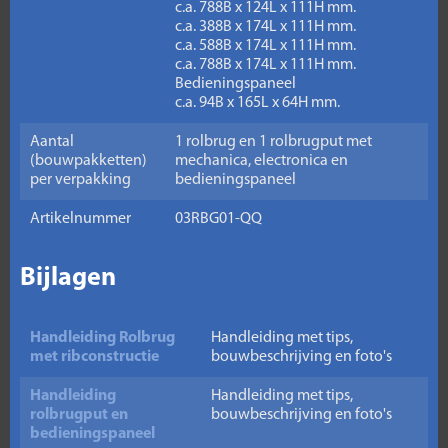
c.a. 788B x 124L x 111H mm.
c.a. 388B x 174L x 111H mm.
c.a. 588B x 174L x 111H mm.
c.a. 788B x 174L x 111H mm.
Bedieningspaneel
c.a. 94B x 165L x 64H mm.
Aantal
1 rolbrug en 1 rolbrugput met
(bouwpakketten)
mechanica, electronica en
per verpakking
bedieningspaneel
Artikelnummer
03RBG01-QQ
Bijlagen
Handleiding Rolbrug
Handleiding met tips,
met ribconstructie
bouwbeschrijving en foto's
Handleiding
Handleiding met tips,
rolbrugput en
bouwbeschrijving en foto's
bedieningspaneel