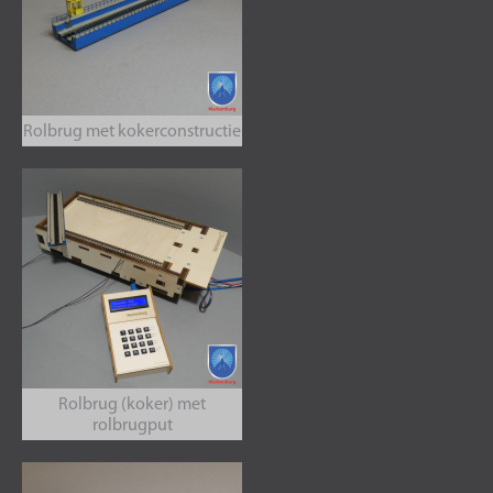
Rolbrug met kokerconstructie
Rolbrug (koker) met
rolbrugput