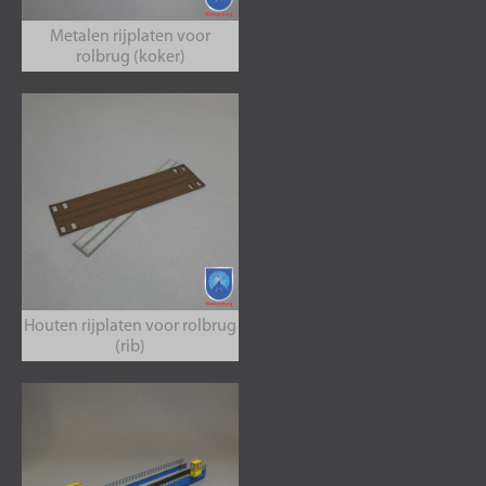
Metalen rijplaten voor
rolbrug (koker)
Houten rijplaten voor rolbrug
(rib)