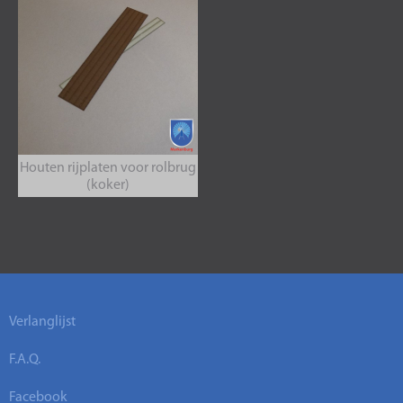
Houten rijplaten voor rolbrug
(koker)
Verlanglijst
F.A.Q.
Facebook