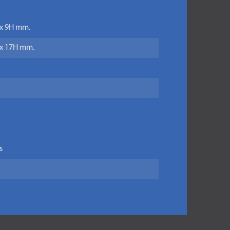
 x 9H mm.
L x 17H mm.
s