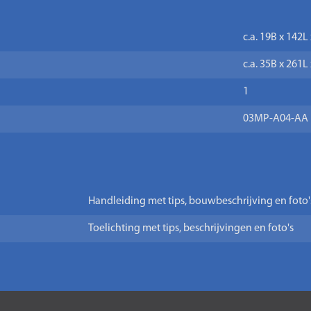
c.a. 19B x 142L
c.a. 35B x 261
1
03MP-A04-AA
Handleiding met tips, bouwbeschrijving en foto'
Toelichting met tips, beschrijvingen en foto's