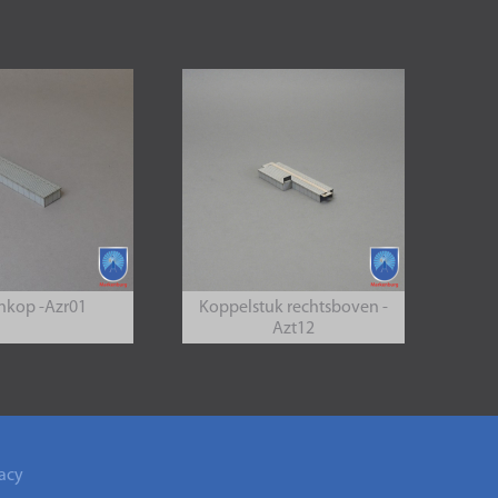
nkop -Azr01
Koppelstuk rechtsboven -
Azt12
acy