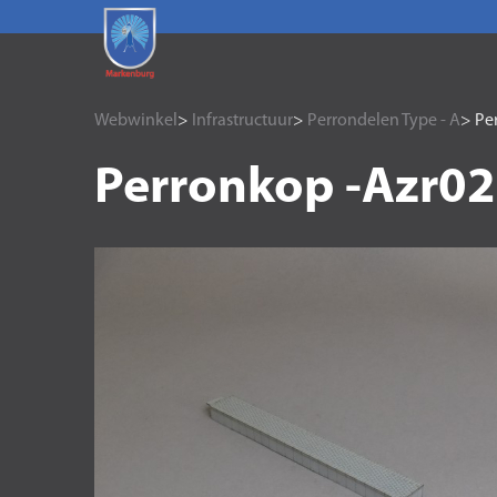
Webwinkel
>
Infrastructuur
>
Perrondelen Type - A
> Pe
Perronkop -Azr02