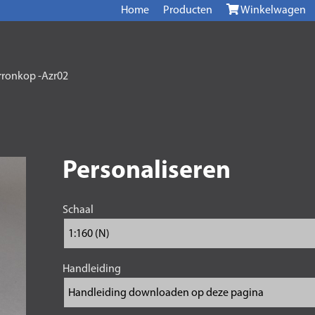
Home
Producten
Winkelwagen
rronkop -Azr02
Personaliseren
Schaal
Handleiding