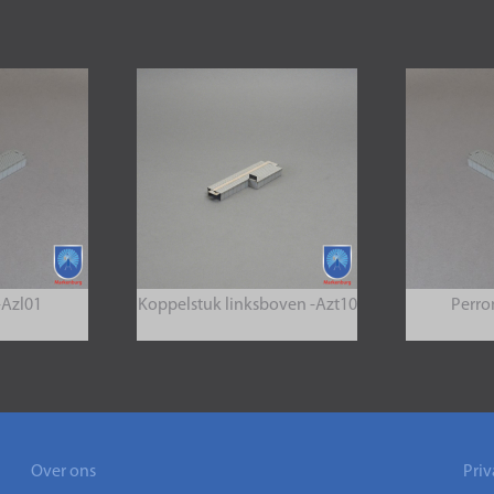
-Azl01
Koppelstuk linksboven -Azt10
Perro
Over ons
Priv