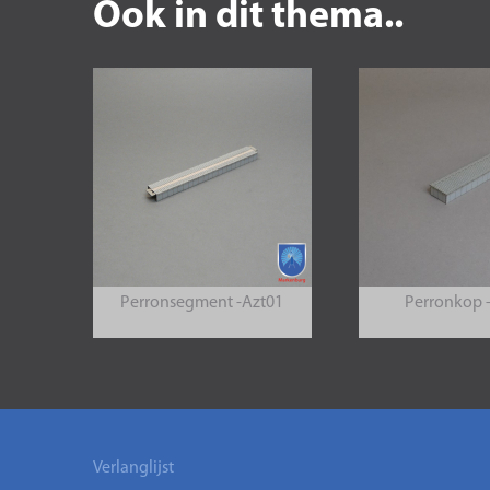
Ook in dit thema..
Perronsegment -Azt01
Perronkop 
Verlanglijst