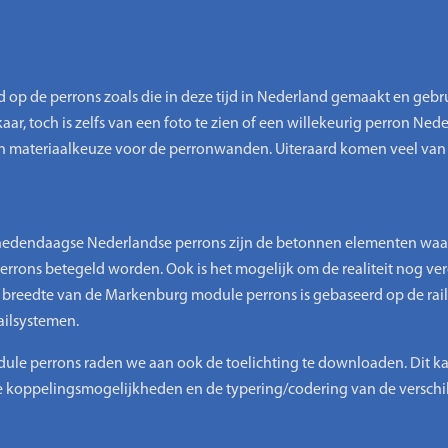
p de perrons zoals die in deze tijd in Nederland gemaakt en gebru
ar, toch is zelfs van een foto te zien of een willekeurig perron Nederla
en materiaalkeuze voor de perronwanden. Uiteraard komen veel van
hedendaagse Nederlandse perrons zijn de betonnen elementen wa
rons betegeld worden. Ook is het mogelijk om de realiteit nog ve
De breedte van de Markenburg module perrons is gebaseerd op de rai
ailsystemen.
e perrons raden we aan ook de toelichting te downloaden. Dit kan g
 de koppelingsmogelijkheden en de typering/codering van de versch