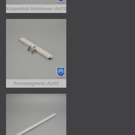
Koppelstuk linksboven -Azt10
Perronsegment -Azt02