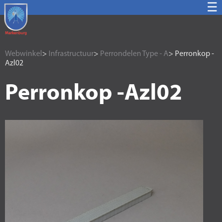
☰
Webwinkel
>
Infrastructuur
>
Perrondelen Type - A
> Perronkop -
Azl02
Perronkop -Azl02