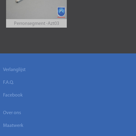
Perronsegment -Azt03
Verlanglijst
F.A.Q.
Facebook
Over ons
Maatwerk