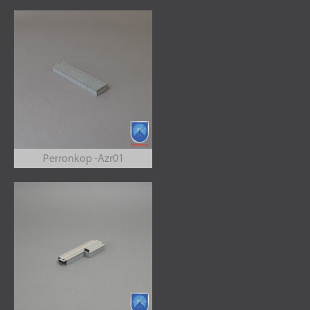
Perronkop -Azr01