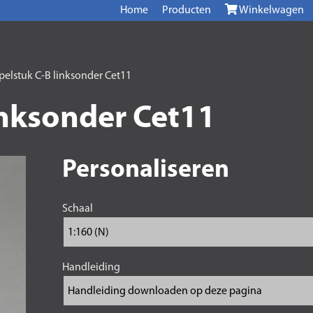
Home
Producten
Winkelwagen
elstuk C-B linksonder Cet11
inksonder Cet11
Personaliseren
Schaal
Handleiding