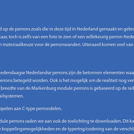
p de perrons zoals die in deze tijd in Nederland gemaakt en gebru
ar, toch is zelfs van een foto te zien of een willekeurig perron Nederla
en materiaalkeuze voor de perronwanden. Uiteraard komen veel van
hedendaagse Nederlandse perrons zijn de betonnen elementen wa
rons betegeld worden. Ook is het mogelijk om de realiteit nog ve
De breedte van de Markenburg module perrons is gebaseerd op de rai
ailsystemen.
oppelen aan C-type perrondelen.
e perrons raden we aan ook de toelichting te downloaden. Dit kan g
 de koppelingsmogelijkheden en de typering/codering van de versch