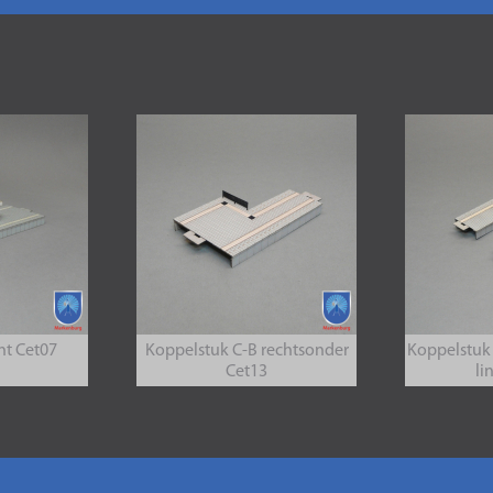
t Cet07
Koppelstuk C-B rechtsonder
Koppelstuk
Cet13
li