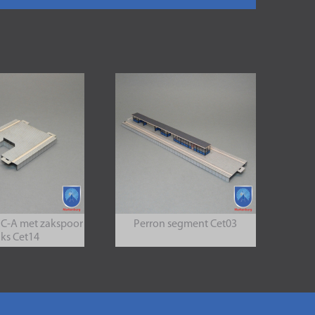
 C-A met zakspoor
Perron segment Cet03
nks Cet14