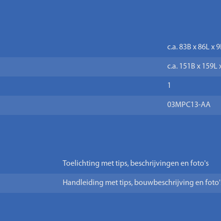
c.a. 83B x 86L x
c.a. 151B x 159L
1
03MPC13-AA
Toelichting met tips, beschrijvingen en foto's
Handleiding met tips, bouwbeschrijving en foto'