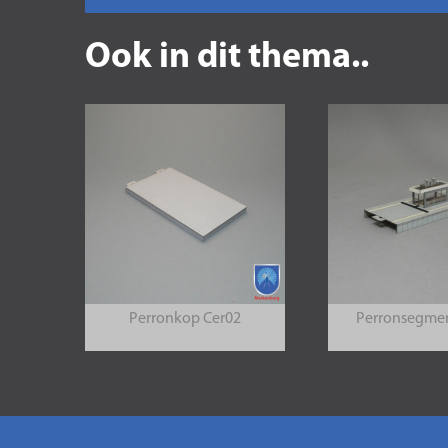
Ook in dit thema..
Perronkop Cer02
Perronsegmen