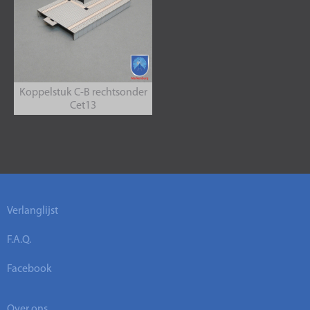
Koppelstuk C-B rechtsonder
Cet13
Verlanglijst
F.A.Q.
Facebook
Over ons