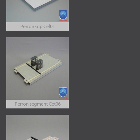
Perronkop Cel01
Perron segment Cet06