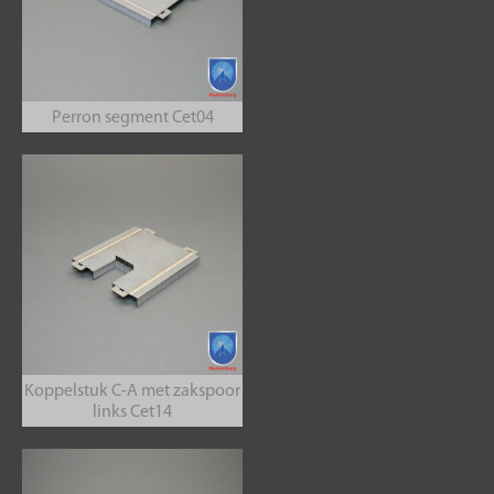
Perron segment Cet04
Koppelstuk C-A met zakspoor
links Cet14