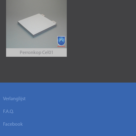
Perronkop Cel01
Verlanglijst
F.A.Q.
Facebook