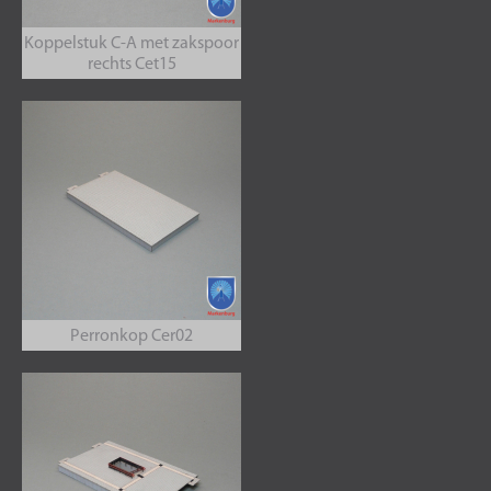
Koppelstuk C-A met zakspoor
rechts Cet15
Perronkop Cer02