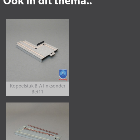
Ook in dit thema..
Koppelstuk B-A linksonder
Bet11