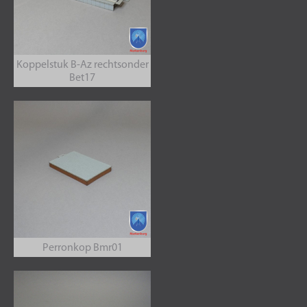
Koppelstuk B-Az rechtsonder
Bet17
Perronkop Bmr01