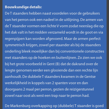
Bouwkundige details:
De T staanders hebben naast voordelen voor de gebruikers
van het perron ook een nadeel in de uitlijning. De armen van
de T staander vormen een lichte V vorm zodat neerslag die op
het dak valt in het midden verzameld wordt in de goot en via
regenpijpen kan worden afgevoerd. Maar de armen perfect
symmetrisch krijgen, zowel per staander als bij de staanders
onderling bleek moeilijker dan bij conventionele constructies
met staanders op de hoeken en buitenlijnen. Zo zien we ook
bij het grote voorbeeld in Gent (B) dat de dakrand over de
lengte genomen eerder een glooiende dan een rechte lijn
aanhoudt. De dubbele T staanders kwamen in de Gentse
werkelijkheid in koppels van 2 spanten voor en dan
doorgaans 2 maal per perron, gezien de reizigerstunnel
zowel naar oost als west een trap naar te perron had.
De Markenburg overkapping op (dubbele) T staander is goed