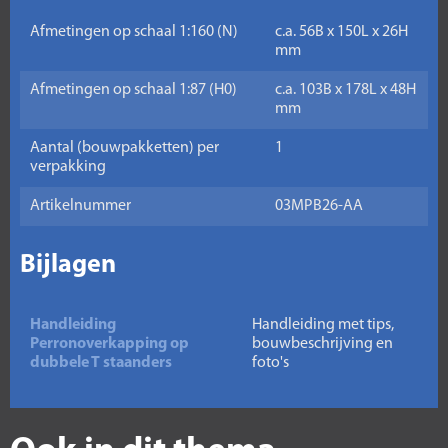
Afmetingen op schaal 1:160 (N)
c.a. 56B x 150L x 26H
mm
Afmetingen op schaal 1:87 (H0)
c.a. 103B x 178L x 48H
mm
Aantal (bouwpakketten) per
1
verpakking
Artikelnummer
03MPB26-AA
Bijlagen
Handleiding
Handleiding met tips,
Perronoverkapping op
bouwbeschrijving en
dubbele T staanders
foto's