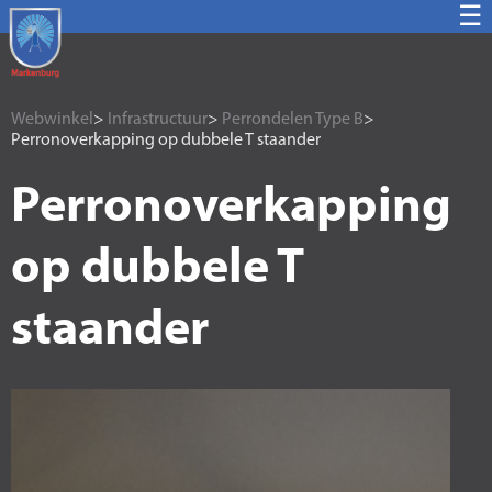
☰
Webwinkel
>
Infrastructuur
>
Perrondelen Type B
>
Perronoverkapping op dubbele T staander
Perronoverkapping
op dubbele T
staander