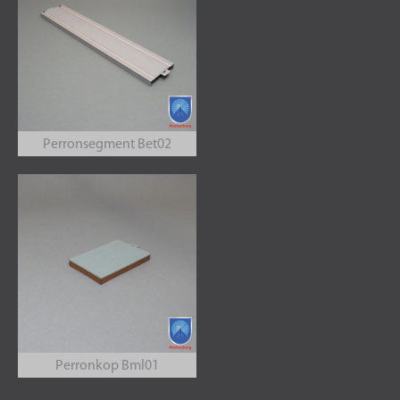
Perronsegment Bet02
Perronkop Bml01