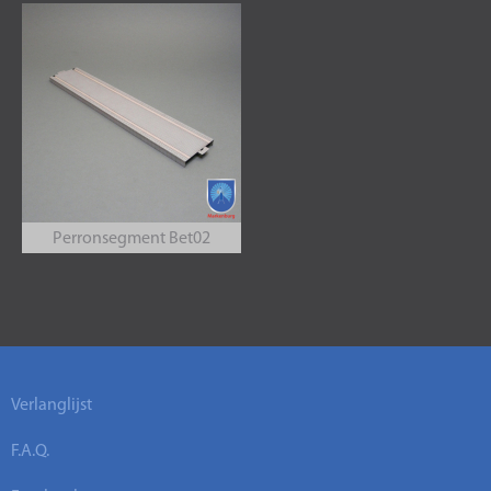
Perronsegment Bet02
Verlanglijst
F.A.Q.