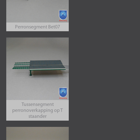
Perronsegment Bet07
Tussensegment
perronoverkapping op T
staander