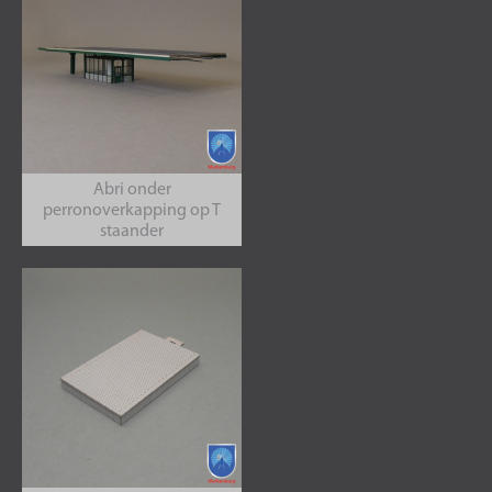
Abri onder
perronoverkapping op T
staander