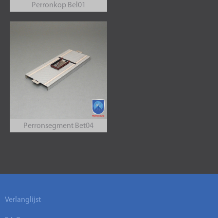
Perronkop Bel01
Perronsegment Bet04
Verlanglijst