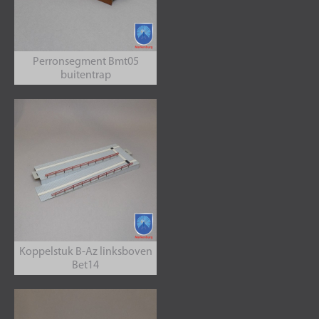
Perronsegment Bmt05
buitentrap
Koppelstuk B-Az linksboven
Bet14