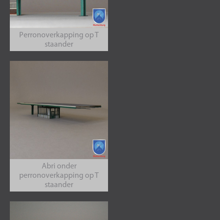
Perronoverkapping op T
staander
Abri onder
perronoverkapping op T
staander