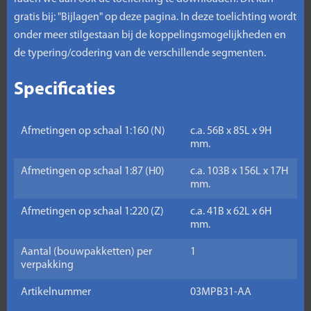
gratis bij: "Bijlagen" op deze pagina. In deze toelichting wordt
onder meer stilgestaan bij de koppelingsmogelijkheden en
de typering/codering van de verschillende segmenten.
Specificaties
Afmetingen op schaal 1:160 (N)
c.a. 56B x 85L x 9H
mm.
Afmetingen op schaal 1:87 (H0)
c.a. 103B x 156L x 17H
mm.
Afmetingen op schaal 1:220 (Z)
c.a. 41B x 62L x 6H
mm.
Aantal (bouwpakketten) per
1
verpakking
Artikelnummer
03MPB31-AA