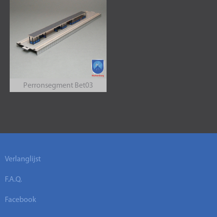
Perronsegment Bet03
Verlanglijst
F.A.Q.
Facebook