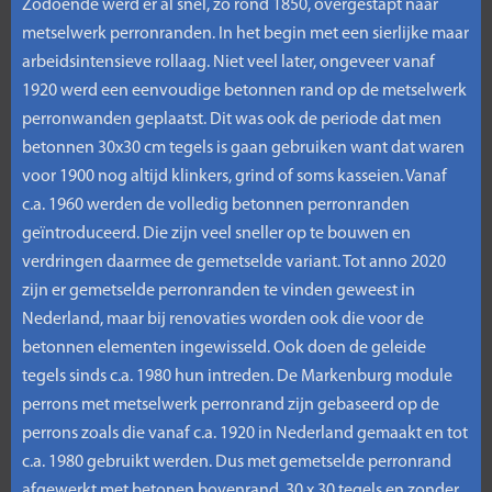
Zodoende werd er al snel, zo rond 1850, overgestapt naar
metselwerk perronranden. In het begin met een sierlijke maar
arbeidsintensieve rollaag. Niet veel later, ongeveer vanaf
1920 werd een eenvoudige betonnen rand op de metselwerk
perronwanden geplaatst. Dit was ook de periode dat men
betonnen 30x30 cm tegels is gaan gebruiken want dat waren
voor 1900 nog altijd klinkers, grind of soms kasseien. Vanaf
c.a. 1960 werden de volledig betonnen perronranden
geïntroduceerd. Die zijn veel sneller op te bouwen en
verdringen daarmee de gemetselde variant. Tot anno 2020
zijn er gemetselde perronranden te vinden geweest in
Nederland, maar bij renovaties worden ook die voor de
betonnen elementen ingewisseld. Ook doen de geleide
tegels sinds c.a. 1980 hun intreden. De Markenburg module
perrons met metselwerk perronrand zijn gebaseerd op de
perrons zoals die vanaf c.a. 1920 in Nederland gemaakt en tot
c.a. 1980 gebruikt werden. Dus met gemetselde perronrand
afgewerkt met betonen bovenrand, 30 x 30 tegels en zonder