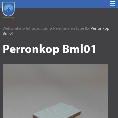
☰
Webwinkel
>
Infrastructuur
>
Perrondelen Type B
> Perronkop
Bml01
Perronkop Bml01