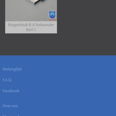
Koppelstuk B-A linksonder
Bet11
Verlanglijst
F.A.Q.
Facebook
Over ons