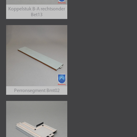
Koppelstuk B-A rechtsonder
Bet13
Perronsegment Bmt02