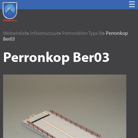
☰
Webwinkel
>
Infrastructuur
>
Perrondelen Type B
> Perronkop
Ber03
Perronkop Ber03