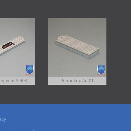
segment Aet03
Perronkop Aer01
acy