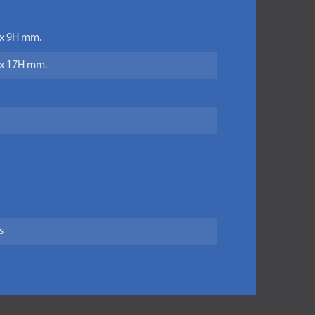
 x 9H mm.
L x 17H mm.
s