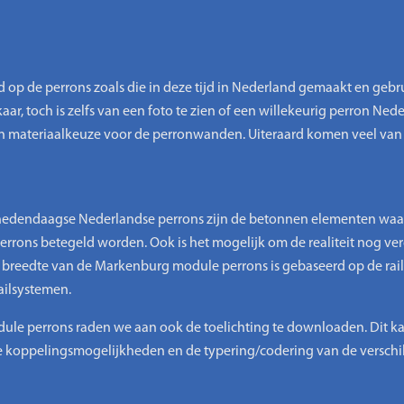
p de perrons zoals die in deze tijd in Nederland gemaakt en gebru
ar, toch is zelfs van een foto te zien of een willekeurig perron Nederla
en materiaalkeuze voor de perronwanden. Uiteraard komen veel van
hedendaagse Nederlandse perrons zijn de betonnen elementen wa
rons betegeld worden. Ook is het mogelijk om de realiteit nog ve
De breedte van de Markenburg module perrons is gebaseerd op de rai
ailsystemen.
e perrons raden we aan ook de toelichting te downloaden. Dit kan g
 de koppelingsmogelijkheden en de typering/codering van de versch