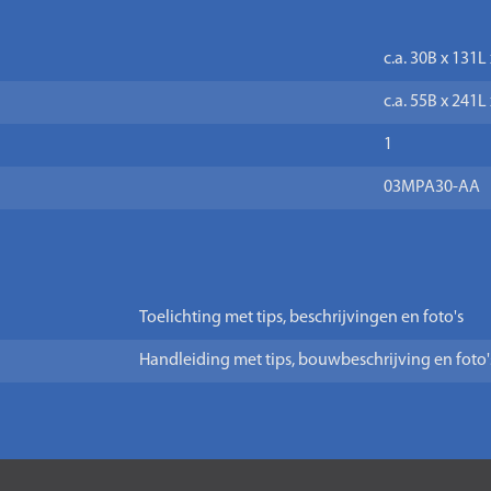
c.a. 30B x 131L
c.a. 55B x 241
1
03MPA30-AA
Toelichting met tips, beschrijvingen en foto's
Handleiding met tips, bouwbeschrijving en foto'