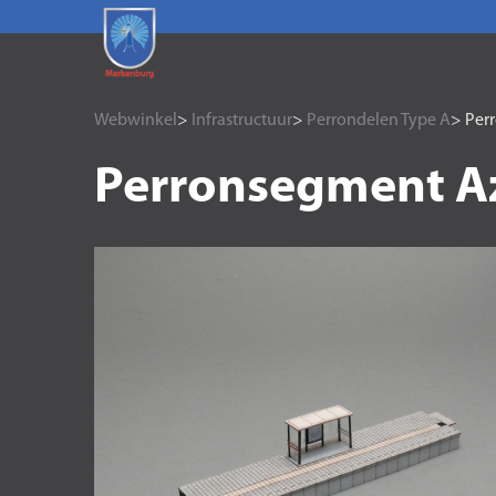
Webwinkel
>
Infrastructuur
>
Perrondelen Type A
> Per
Perronsegment A