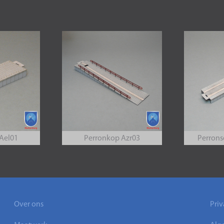
Ael01
Perronkop Azr03
Perron
Over ons
Priv