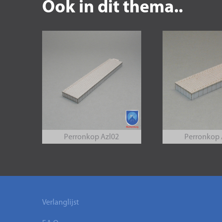
Ook in dit thema..
Perronkop Azl02
Perronkop 
Verlanglijst