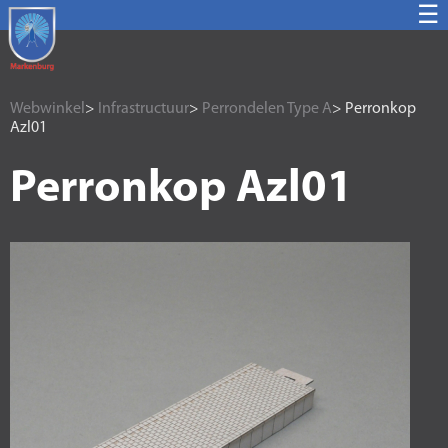
☰
Webwinkel
>
Infrastructuur
>
Perrondelen Type A
> Perronkop
Azl01
Perronkop Azl01