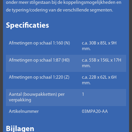
onder meer stilgestaan bij de koppelingsmogelijkheden en
de typering/codering van de verschillende segmenten.
Specificaties
Afmetingen op schaal 1:160 (N)
c.a. 30B x 85L x 9H
mm.
Afmetingen op schaal 1:87 (H0)
c.a. 55B x 156L x 17H
mm.
Afmetingen op schaal 1:220 (Z)
c.a. 22B x 62L x 6H
mm.
Aantal (bouwpakketten) per
1
verpakking
Artikelnummer
03MPA20-AA
Bijlagen