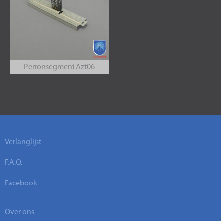
Perronsegment Azt06
Verlanglijst
F.A.Q.
Facebook
Over ons