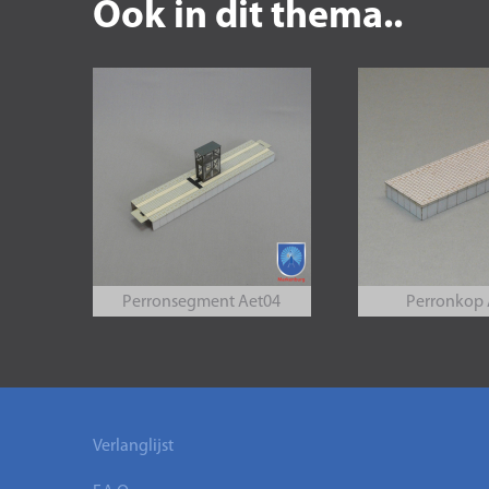
Ook in dit thema..
Perronsegment Aet04
Perronkop 
Verlanglijst