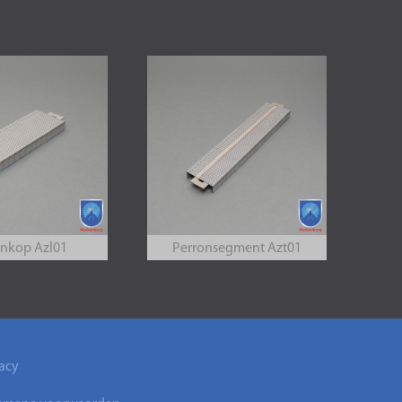
onkop Azl01
Perronsegment Azt01
acy