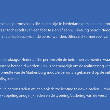
p de perrons zoals die in deze tijd in Nederland gemaakt en gebru
ar, toch is zelfs van een foto te zien of een willekeurig perron Nederla
en materiaalkeuze voor de perronwanden. Uiteraard komen veel van
hedendaagse Nederlandse perrons zijn de betonnen elementen wa
rons betegeld worden. Ook is het mogelijk om de realiteit nog ve
De breedte van de Markenburg module perrons is gebaseerd op de rai
ailsystemen.
e perrons raden we aan ook de toelichting te downloaden. Dit kan g
 de koppelingsmogelijkheden en de typering/codering van de versch