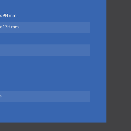
 x 9H mm.
L x 17H mm.
s