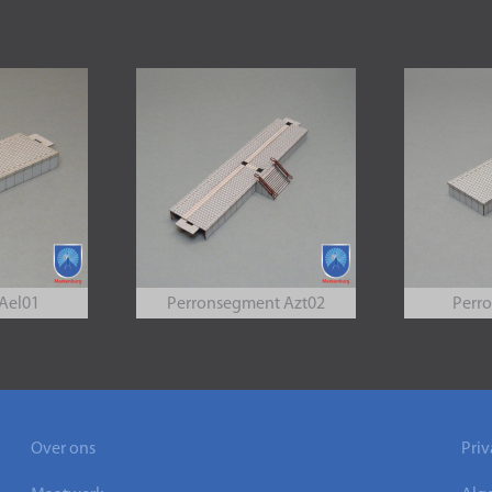
Ael01
Perronsegment Azt02
Perr
Over ons
Priv