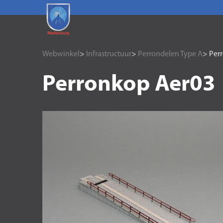
Webwinkel
>
Infrastructuur
>
Perrondelen Type A
> Per
Perronkop Aer03