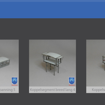
panning 5
Koppelsegment breed lang 4
Koppels