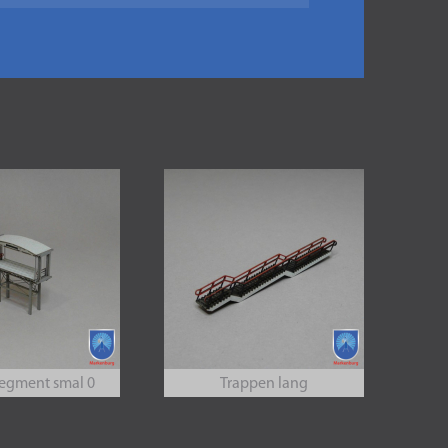
egment smal 0
Trappen lang