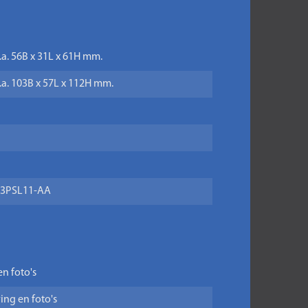
.a. 56B x 31L x 61H mm.
.a. 103B x 57L x 112H mm.
3PSL11-AA
en foto's
ing en foto's