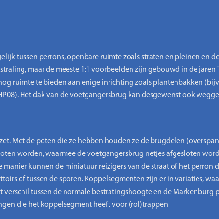
ijk tussen perrons, openbare ruimte zoals straten en pleinen en
itstraling, maar de meeste 1:1 voorbeelden zijn gebouwd in de jaren
g ruimte te bieden aan enige inrichting zoals plantenbakken (bij
1RHP08). Het dak van de voetgangersbrug kan desgewenst ook wegg
et. Met de poten die ze hebben houden ze de brugdelen (overspa
en worden, waarmee de voetgangersbrug netjes afgesloten wordt. 
anier kunnen de miniatuur reizigers van de straat of het perron d
toirs of tussen de sporen. Koppelsegmenten zijn er in variaties, waa
het verschil tussen de normale bestratingshoogte en de Markenburg p
ingen die het koppelsegment heeft voor (rol)trappen