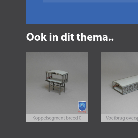
Ook in dit thema..
Koppelsegment breed 0
Voetbrug overs