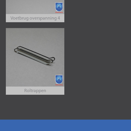
Voetbrug overspanning 4
Roltrappen