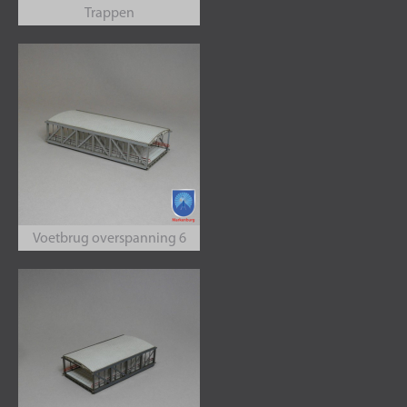
Trappen
Voetbrug overspanning 6