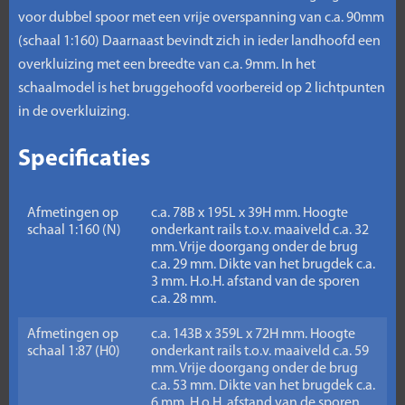
voor dubbel spoor met een vrije overspanning van c.a. 90mm
(schaal 1:160) Daarnaast bevindt zich in ieder landhoofd een
overkluizing met een breedte van c.a. 9mm. In het
schaalmodel is het bruggehoofd voorbereid op 2 lichtpunten
in de overkluizing.
Specificaties
Afmetingen op
c.a. 78B x 195L x 39H mm. Hoogte
schaal 1:160 (N)
onderkant rails t.o.v. maaiveld c.a. 32
mm. Vrije doorgang onder de brug
c.a. 29 mm. Dikte van het brugdek c.a.
3 mm. H.o.H. afstand van de sporen
c.a. 28 mm.
Afmetingen op
c.a. 143B x 359L x 72H mm. Hoogte
schaal 1:87 (H0)
onderkant rails t.o.v. maaiveld c.a. 59
mm. Vrije doorgang onder de brug
c.a. 53 mm. Dikte van het brugdek c.a.
6 mm. H.o.H. afstand van de sporen