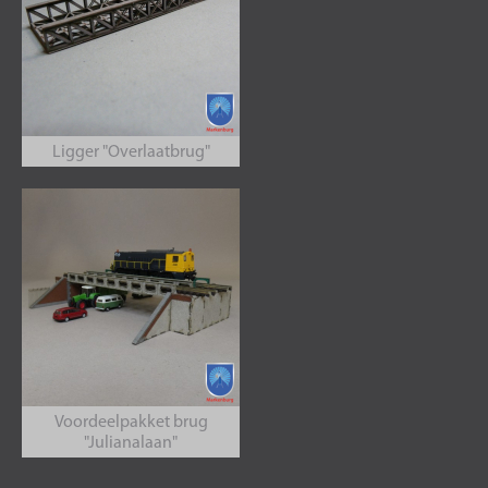
Ligger "Overlaatbrug"
Voordeelpakket brug
"Julianalaan"