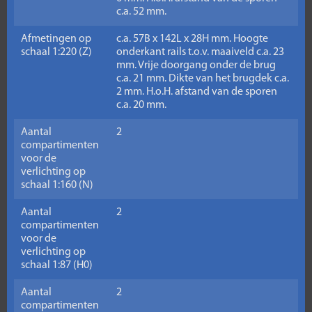
c.a. 52 mm.
Afmetingen op
c.a. 57B x 142L x 28H mm. Hoogte
schaal 1:220 (Z)
onderkant rails t.o.v. maaiveld c.a. 23
mm. Vrije doorgang onder de brug
c.a. 21 mm. Dikte van het brugdek c.a.
2 mm. H.o.H. afstand van de sporen
c.a. 20 mm.
Aantal
2
compartimenten
voor de
verlichting op
schaal 1:160 (N)
Aantal
2
compartimenten
voor de
verlichting op
schaal 1:87 (H0)
Aantal
2
compartimenten