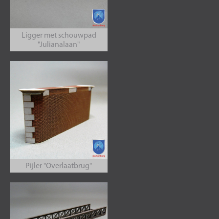
Ligger met schouwpad
"Julianalaan"
Pijler "Overlaatbrug"