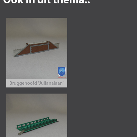
Ook in dit thema..
Bruggehoofd "Julianalaan"