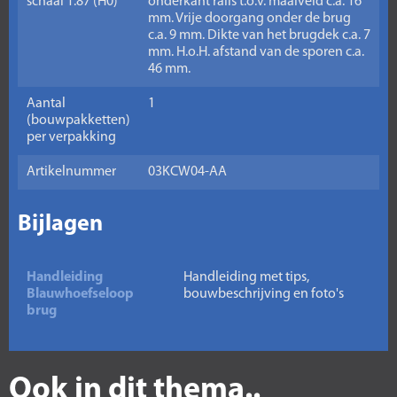
schaal 1:87 (H0)
onderkant rails t.o.v. maaiveld c.a. 16
mm. Vrije doorgang onder de brug
c.a. 9 mm. Dikte van het brugdek c.a. 7
mm. H.o.H. afstand van de sporen c.a.
46 mm.
Aantal
1
(bouwpakketten)
per verpakking
Artikelnummer
03KCW04-AA
Bijlagen
Handleiding
Handleiding met tips,
Blauwhoefseloop
bouwbeschrijving en foto's
brug
Ook in dit thema..