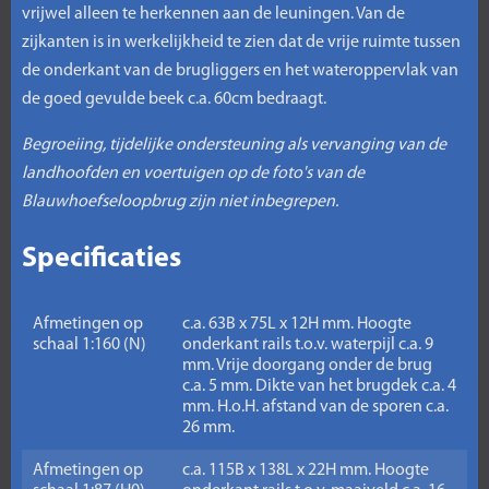
vrijwel alleen te herkennen aan de leuningen. Van de
zijkanten is in werkelijkheid te zien dat de vrije ruimte tussen
de onderkant van de brugliggers en het wateroppervlak van
de goed gevulde beek c.a. 60cm bedraagt.
Begroeiing, tijdelijke ondersteuning als vervanging van de
landhoofden en voertuigen op de foto's van de
Blauwhoefseloopbrug zijn niet inbegrepen.
Specificaties
Afmetingen op
c.a. 63B x 75L x 12H mm. Hoogte
schaal 1:160 (N)
onderkant rails t.o.v. waterpijl c.a. 9
mm. Vrije doorgang onder de brug
c.a. 5 mm. Dikte van het brugdek c.a. 4
mm. H.o.H. afstand van de sporen c.a.
26 mm.
Afmetingen op
c.a. 115B x 138L x 22H mm. Hoogte