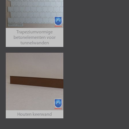
Trapeziumvormige
betonelementen voor
tunnelwanden
Houten keerwand