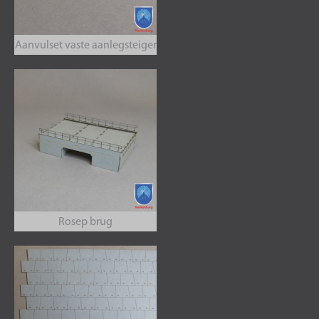
Aanvulset vaste aanlegsteiger
Rosep brug