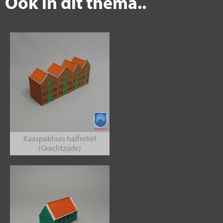
Ook in dit thema..
Kaaspakhuis halfreliëf
(Grachtzijde)