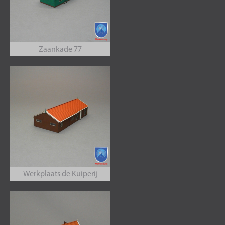
Zaankade 77
Werkplaats de Kuiperij