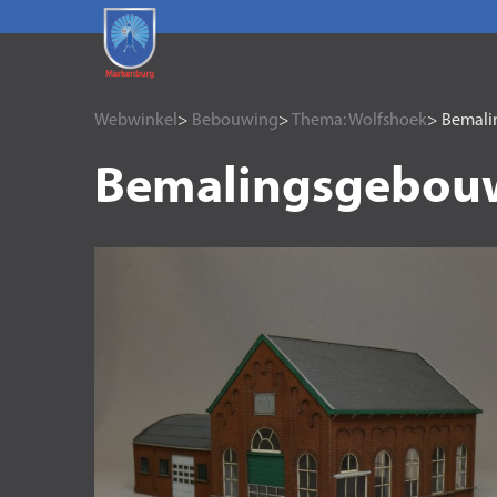
Webwinkel
>
Bebouwing
>
Thema: Wolfshoek
> Bemal
Bemalingsgebou