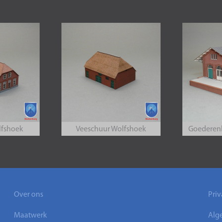
lfshoek
Veeschuur Wolfshoek
Goederen
Over ons
Priv
Maatwerk
Alg