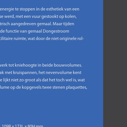
energie te stoppen in de esthetiek van een
tse werd, met een vuur gestookt op kolen,
trisch aangedreven gemaal. Maar tijden
e de functie van gemaal Dongestroom
taire ruimte, wat door de niet originele rol-
lwerk tot kniehoogte in beide bouwvolumes.
dak met kruispannen, het nevenvolume kent
jkt niet zo groot als dat het toch wel is, wat
olume op de kopgevels twee stenen plaquettes,
a. 109B x 173L x 80H mm.