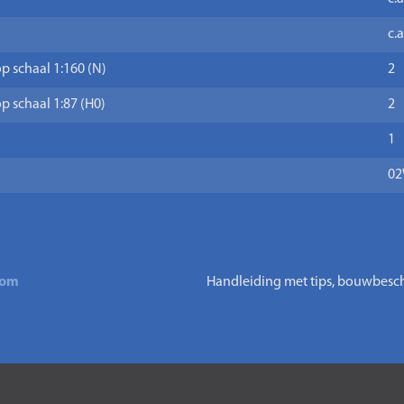
c.
p schaal 1:160 (N)
2
p schaal 1:87 (H0)
2
1
02
oom
Handleiding met tips, bouwbeschr