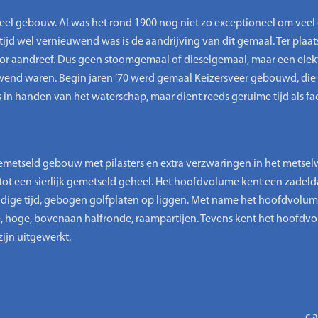
eel gebouw. Al was het rond 1900 nog niet zo exceptioneel om veel 
ijd wel vernieuwend was is de aandrijving van dit gemaal. Ter plaa
or aandreef. Dus geen stoomgemaal of dieselgemaal, maar een elek
uwend waren. Begin jaren ’70 werd gemaal Keizersveer gebouwd, di
 handen van het waterschap, maar dient reeds geruime tijd als facili
emetseld gebouw met pilasters en extra verzwaringen in het metse
 een sierlijk gemetseld geheel. Het hoofdvolume kent een zadel
dige tijd, gebogen golfplaten op liggen. Met name het hoofdvolume li
, hoge, bovenaan halfronde, raampartijen. Tevens kent het hoofdv
zijn uitgewerkt.
c.