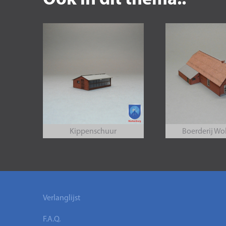
Ook in dit thema..
Kippenschuur
Boerderij Wo
Verlanglijst
F.A.Q.