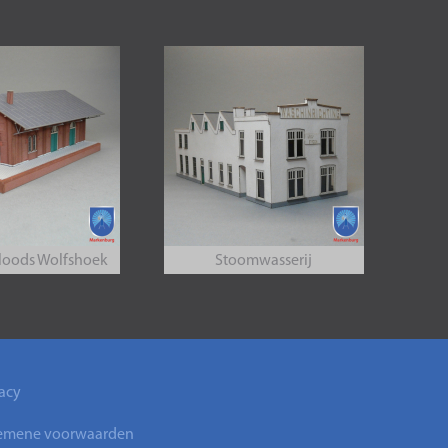
loods Wolfshoek
Stoomwasserij
acy
emene voorwaarden