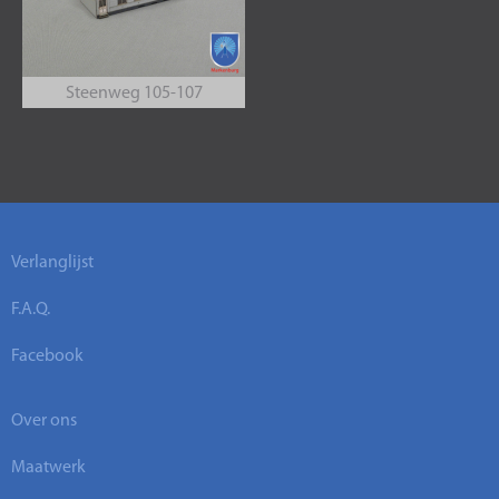
Steenweg 105-107
Verlanglijst
F.A.Q.
Facebook
Over ons
Maatwerk