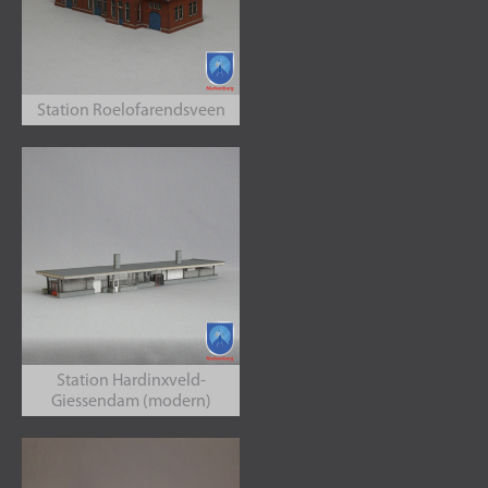
Station Roelofarendsveen
Station Hardinxveld-
Giessendam (modern)