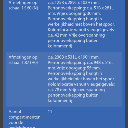
Afmetingen op
c.a. 125B x 289L x 103H mm.
schaal 1:160 (N)
Perronoverkapping: c.a. 51B x 281L
mm. Vrije doorgang: 30 mm.
Perronoverkapping hangt in
werkelijkheid niet boven het spoor.
Kolomlocatie vanuit vleugelgevels:
c.a. 42 mm. Vrije overspanning
perronoverkapping buiten
kolommenrij
Afmetingen op
c.a. 230B x 531L x 190H mm.
schaal 1:87 (H0)
Perronoverkapping: c.a. 94B x 516L
mm. Vrije doorgang: 55 mm.
Perronoverkapping hangt in
werkelijkheid niet boven het spoor.
Kolomlocatie vanuit vleugelgevels:
c.a. 78 mm. Vrije overspanning
perronoverkapping buiten
kolommenrij
Aantal
11
compartimenten
voor de