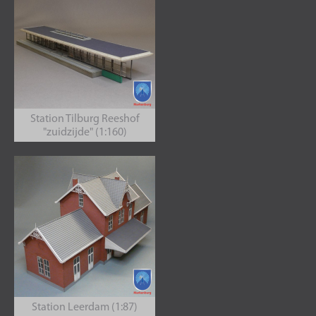
Station Tilburg Reeshof
"zuidzijde" (1:160)
Station Leerdam (1:87)