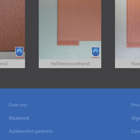
band
Halfsteensverband
Noo
Over ons
Priv
Maatwerk
Alg
Aanbevolen partners
Con