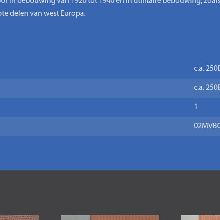
or in bebouwing van 1920 tot 1940 en in utilitaire bebouwing, zoa
ote delen van west Europa.
c.a. 25
c.a. 25
1
02MVB0