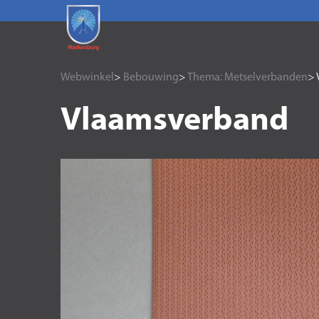
Webwinkel
>
Bebouwing
>
Thema: Metselverbanden
> 
Vlaamsverband