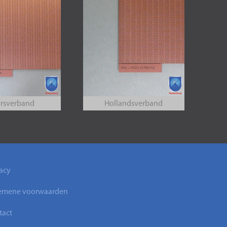
rsverband
Hollandsverband
acy
emene voorwaarden
tact