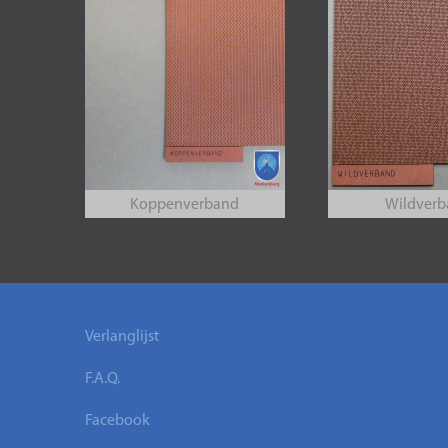
Koppenverband
Wildver
Verlanglijst
F.A.Q.
Facebook