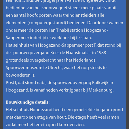
seinhuis. Sinds de vijftiger jaren van de vorige eeuw vindt
bediening van het spoorwegnet steeds meer plaats vanuit
een aantal hoofdposten waar treindienstleiders alle
elementen (computergestuurd) bedienen. Daardoor kwamen
onder meer de posten I en T nabij station Hoogezand-
Sappermeer indertijd er werkloos bij te staan.
Het seinhuis van Hoogezand-Sappemeer post T, dat stond bij
de spoorwegovergang Kees de Haanstraat, is in 1988
grotendeels overgebracht naar het Nederlands
Spoorwegmuseum te Utrecht, waar het nog steeds te
bewonderen is.
Post I, dat stond nabij de spoorwegovergang Kalkwijk in
Hoogezand, is vanaf heden verkrijgbaar bij Markenburg.
Bouwkundige details:
Het seinhuis Hoogezand heeft een gemetselde begane grond
met daarop een etage van hout. Die etage heeft veel ramen
zodat men het terrein goed kon overzien.