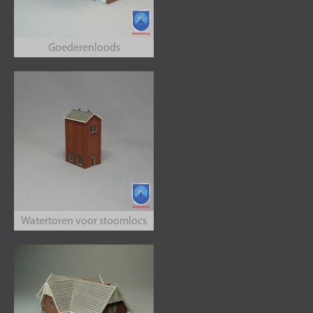
Goederenloods
Watertoren voor stoomlocs