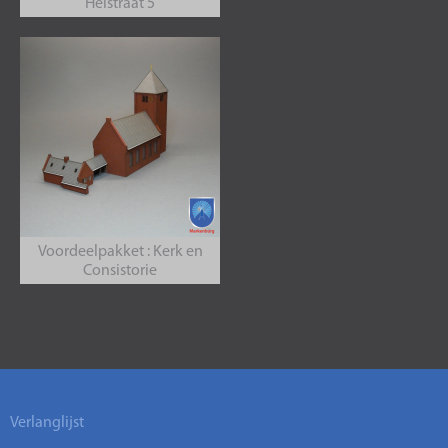
Heistraat 5
Voordeelpakket : Kerk en
Consistorie
Verlanglijst