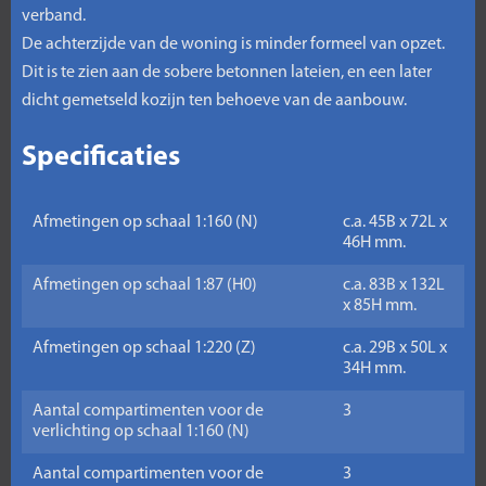
verband.
De achterzijde van de woning is minder formeel van opzet.
Dit is te zien aan de sobere betonnen lateien, en een later
dicht gemetseld kozijn ten behoeve van de aanbouw.
Specificaties
Afmetingen op schaal 1:160 (N)
c.a. 45B x 72L x
46H mm.
Afmetingen op schaal 1:87 (H0)
c.a. 83B x 132L
x 85H mm.
Afmetingen op schaal 1:220 (Z)
c.a. 29B x 50L x
34H mm.
Aantal compartimenten voor de
3
verlichting op schaal 1:160 (N)
Aantal compartimenten voor de
3