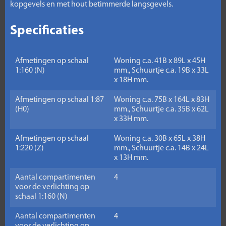
kopgevels en met hout betimmerde langsgevels.
Specificaties
Afmetingen op schaal
Woning c.a. 41B x 89L x 45H
1:160 (N)
mm., Schuurtje c.a. 19B x 33L
x 18H mm.
Afmetingen op schaal 1:87
Woning c.a. 75B x 164L x 83H
(H0)
mm., Schuurtje c.a. 35B x 62L
x 33H mm.
Afmetingen op schaal
Woning c.a. 30B x 65L x 38H
1:220 (Z)
mm., Schuurtje c.a. 14B x 24L
x 13H mm.
Aantal compartimenten
4
voor de verlichting op
schaal 1:160 (N)
Aantal compartimenten
4