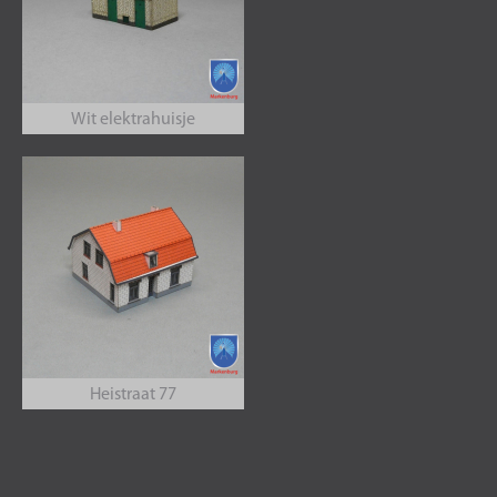
Wit elektrahuisje
Heistraat 77