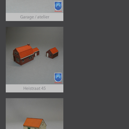
Garage / atelier
Heistraat 45