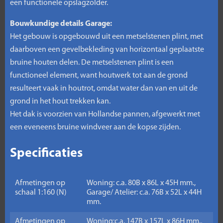
een functionele opslagzolder.
Bouwkundige details Garage:
Het gebouw is opgebouwd uit een metselstenen plint, met
daarboven een gevelbekleding van horizontaal geplaatste
bruine houten delen. De metselstenen plint is een
functioneel element, want houtwerk tot aan de grond
resulteert vaak in houtrot, omdat water dan van en uit de
grond in het hout trekken kan.
Het dak is voorzien van Hollandse pannen, afgewerkt met
een eveneens bruine windveer aan de kopse zijden.
Specificaties
Afmetingen op
Woning: c.a. 80B x 86L x 45H mm.,
schaal 1:160 (N)
Garage/ Atelier: c.a. 76B x 52L x 44H
mm.
Afmetingen op
Woning:c.a. 147B x 157L x 86H mm.,