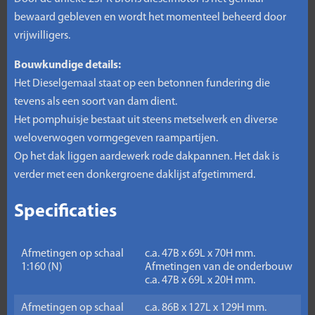
bewaard gebleven en wordt het momenteel beheerd door
vrijwilligers.
Bouwkundige details:
Het Dieselgemaal staat op een betonnen fundering die
tevens als een soort van dam dient.
Het pomphuisje bestaat uit steens metselwerk en diverse
weloverwogen vormgegeven raampartijen.
Op het dak liggen aardewerk rode dakpannen. Het dak is
verder met een donkergroene daklijst afgetimmerd.
Specificaties
Afmetingen op schaal
c.a. 47B x 69L x 70H mm.
1:160 (N)
Afmetingen van de onderbouw
c.a. 47B x 69L x 20H mm.
Afmetingen op schaal
c.a. 86B x 127L x 129H mm.