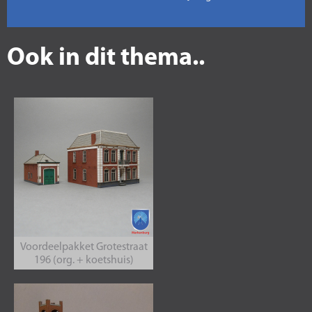
Ook in dit thema..
Voordeelpakket Grotestraat
196 (org. + koetshuis)