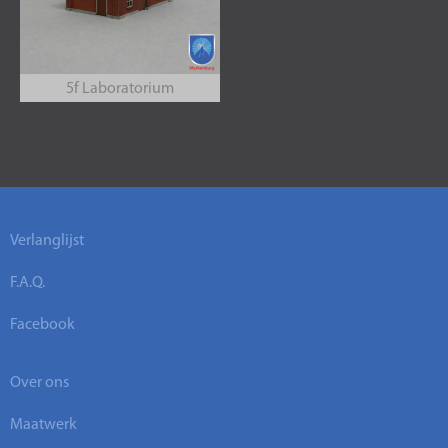
5f Laboratorium
Verlanglijst
F.A.Q.
Facebook
Over ons
Maatwerk