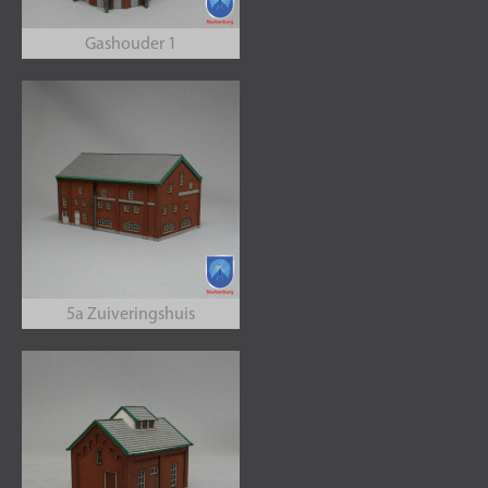
Gashouder 1
5a Zuiveringshuis