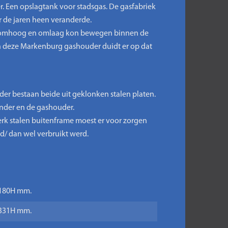
. Een opslagtank voor stadsgas. De gasfabriek
r de jaren heen veranderde.
die omhoog en omlaag kon bewegen binnen de
an deze Markenburg gashouder duidt er op dat
er bestaan beide uit geklonken stalen platen.
nder en de gashouder.
k stalen buitenframe moest er voor zorgen
/ dan wel verbruikt werd.
x 180H mm.
x 331H mm.