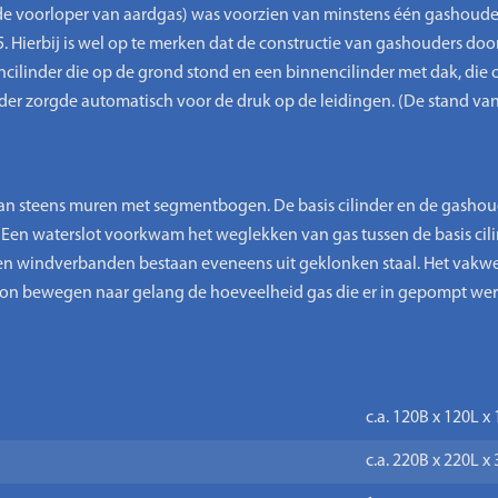
de voorloper van aardgas) was voorzien van minstens één gashouder
. Hierbij is wel op te merken dat de constructie van gashouders doo
encilinder die op de grond stond en een binnencilinder met dak, 
nder zorgde automatisch voor de druk op de leidingen. (De stand v
n steens muren met segmentbogen. De basis cilinder en de gashoud
Een waterslot voorkwam het weglekken van gas tussen de basis cili
 windverbanden bestaan eveneens uit geklonken staal. Het vakwer
n bewegen naar gelang de hoeveelheid gas die er in gepompt werd
c.a. 120B x 120L 
c.a. 220B x 220L 