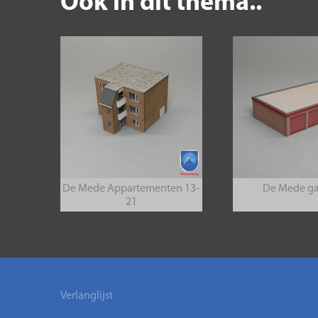
Ook in dit thema..
De Mede Appartementen 13-
De Mede ga
21
Verlanglijst