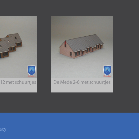
12 met schuurtjes
De Mede 2-6 met schuurtjes
acy