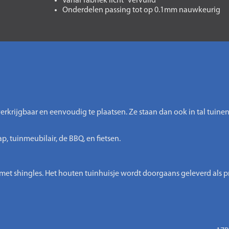
Vanaf fabriek licht "vervuild"
Onderdelen passing tot op 0.1mm nauwkeurig
erkrijgbaar en eenvoudig te plaatsen. Ze staan dan ook in tal tuine
 tuinmeubilair, de BBQ, en fietsen.
 met shingles. Het houten tuinhuisje wordt doorgaans geleverd als 