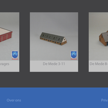
rages
De Mede 3-11
De Mede 8-
Over ons
Priv