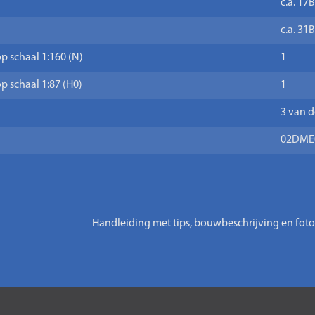
c.a. 17
c.a. 31
p schaal 1:160 (N)
1
p schaal 1:87 (H0)
1
3 van d
02DME
Handleiding met tips, bouwbeschrijving en foto