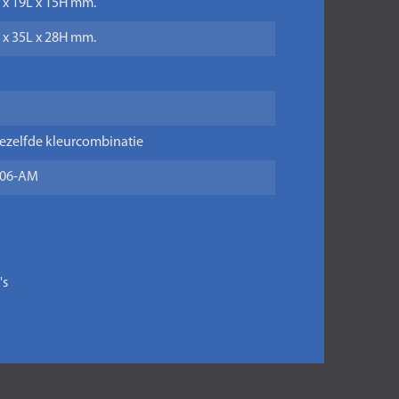
B x 19L x 15H mm.
B x 35L x 28H mm.
ezelfde kleurcombinatie
06-AM
's