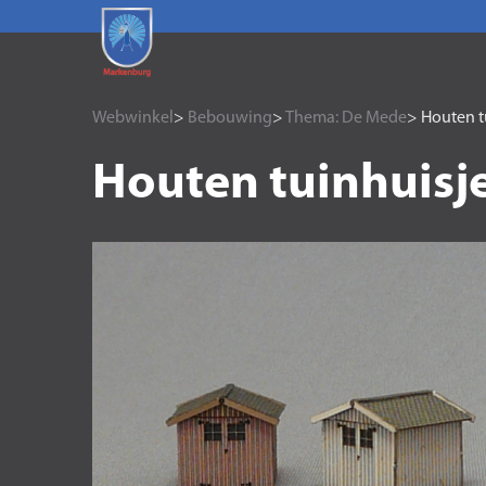
Webwinkel
>
Bebouwing
>
Thema: De Mede
> Houten t
Houten tuinhuisj