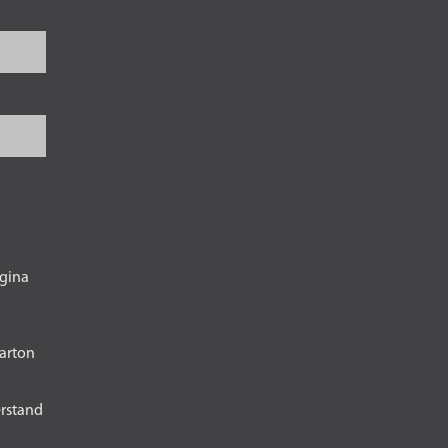
gina
karton
erstand