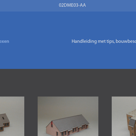
02DME03-AA
oxen
Handleiding met tips, bouwbesch