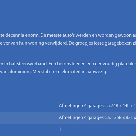
atste decennia enorm. De meeste auto's werden en worden gewoon aa
e ver van hun woning verwijderd. De groepjes losse garageboxen zi
 in halfsteensverband. Een betonvloer en een eenvoudig platdak m
n aluminium. Meestal is er elektriciteit in aanwezig.
Afmetingen 4 garages c.a.74B x 44L x
Afmetingen 4 garages c.a. 135B x 82L 
1