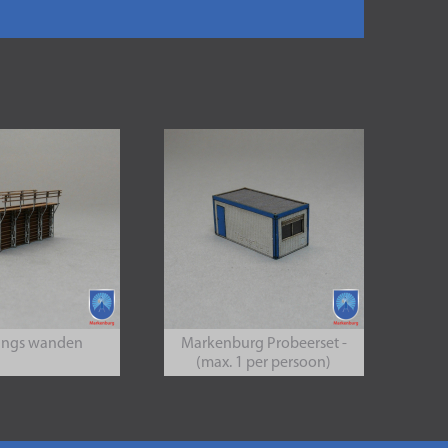
tings wanden
Markenburg Probeerset -
(max. 1 per persoon)