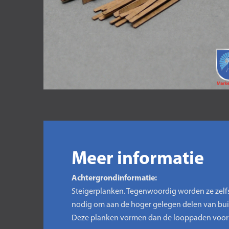
Meer informatie
Achtergrondinformatie:
Steigerplanken. Tegenwoordig worden ze zelfs
nodig om aan de hoger gelegen delen van buit
Deze planken vormen dan de looppaden voor 