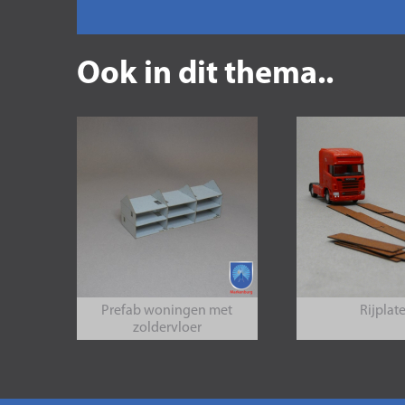
Ook in dit thema..
Prefab woningen met
Rijplat
zoldervloer