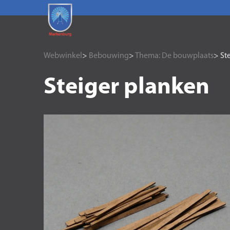
Webwinkel
>
Bebouwing
>
Thema: De bouwplaats
> St
Steiger planken