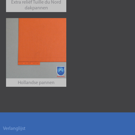
Extra reliëf Tuille du Nord
dakpannen
Hollandse pannen
Verlanglijst