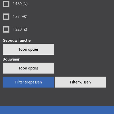
1:160 (N)
1:87 (H0)
1:220 (Z)
Gebouw functie
Toon opties
Bouwjaar
Toon opties
Filter toepassen
Filter wissen