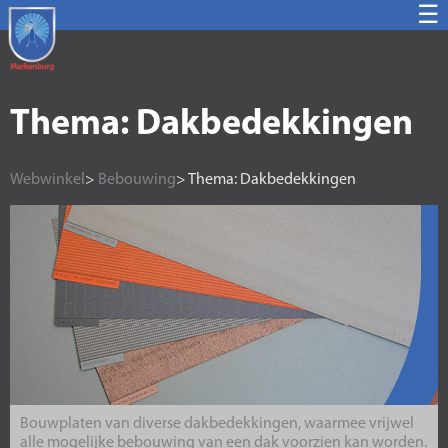
☰
Thema: Dakbedekkingen
Webwinkel
>
Bebouwing
> Thema: Dakbedekkingen
Bouwplaten van diverse dakbedekkingen, waarmee vrijwel
alle mogelijke bebouwing van een dak voorzien kan worden.