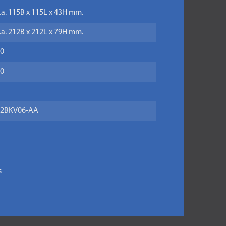
.a. 115B x 115L x 43H mm.
.a. 212B x 212L x 79H mm.
0
0
2BKV06-AA
s