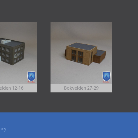
elden 12-16
Bokvelden 27-29
acy