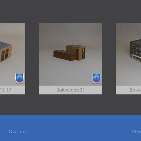
15-17
Bokvelden 31
Bokv
Over ons
Priv