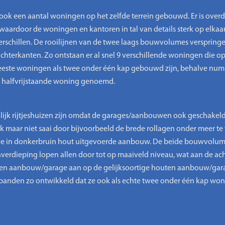
k een aantal woningen op het zelfde terrein gebouwd. Er is overd
rdoor de woningen en kantoren in tal van details sterk op elkaar 
r verschillen. De rooilijnen van de twee laags bouwvolumes verspring
achterkanten. Zo ontstaan er al snel 9 verschillende woningen die o
de meeste woningen als twee onder één kap gebouwd zijn, behalve num
n halfvrijstaande woning genoemd.
lijk rijtjeshuizen zijn omdat de garages/aanbouwen ook geschakel
trak maar niet saai door bijvoorbeeld de brede rollagen onder meer
 met de in donkerbruin hout uitgevoerde aanbouw. De beide bouwvol
verdieping lopen allen door tot op maaiveld niveau, wat aan de achte
outen aanbouw/garage aan op de gelijksoortige houten aanbouw/gar
 panden zo ontwikkeld dat ze ook als echte twee onder één kap wo