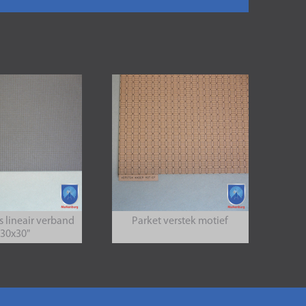
s lineair verband
Parket verstek motief
"30x30"