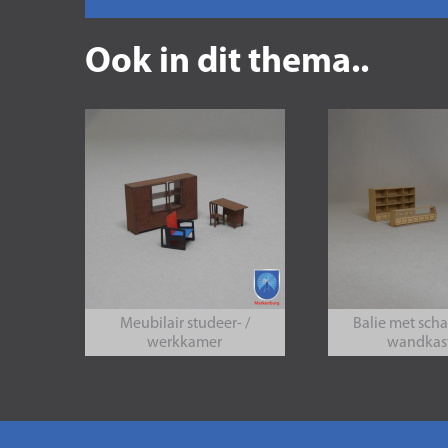
Ook in dit thema..
Meubilair studeer- /
Balie met sch
werkkamer
wandkas