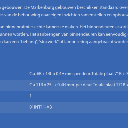
 in gebouwen. De Markenburg gebouwen beschikken standaard ove
eurs van de bebouwing naar eigen inzichten samenstellen en opbou
an binnenruimtes echte kamers te maken. Het binnendeuren assortime
 kunnen worden. Het aanbrengen van binnendeuren kan eenvoudig do
 kan een "behang", "stucwerk" of lambrisering aangebracht worden
C.a. 6B x 14L x 0.4H mm. per deur. Totale plaat 71B x 
C.a.11B x 25L x 0.4H mm. per deur. Totale plaat 171B 
1
01INT11-AB