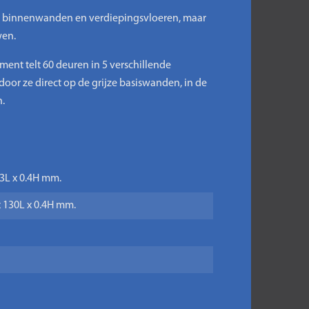
r binnenwanden en verdiepingsvloeren, maar
wen.
nt telt 60 deuren in 5 verschillende
or ze direct op de grijze basiswanden, in de
.
93L x 0.4H mm.
x 130L x 0.4H mm.