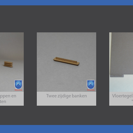
appen en
Twee zijdige banken
Vloertegel
ten