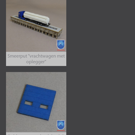
Smeerput "vrachtwagen met
oplegger"