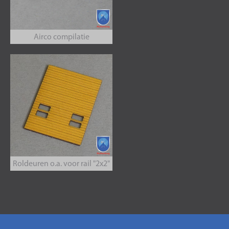
Airco compilatie
Roldeuren o.a. voor rail "2x2"