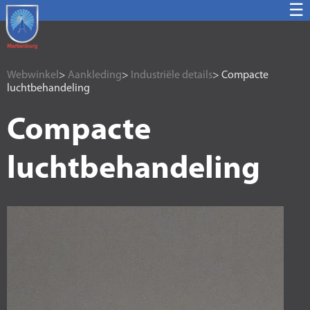
☰
Webwinkel
>
Aankleding
>
Industriële details
> Compacte
luchtbehandeling
Compacte
luchtbehandeling