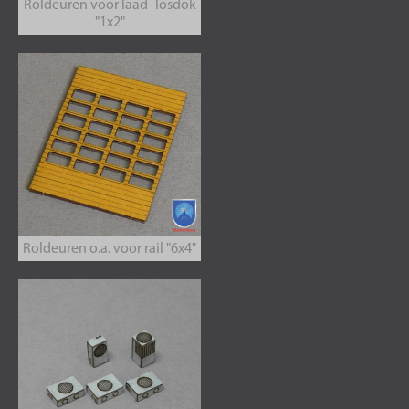
Roldeuren voor laad- losdok
"1x2"
Roldeuren o.a. voor rail "6x4"