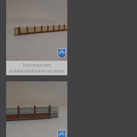
Tuinmuur met
potdekselplanken en poort