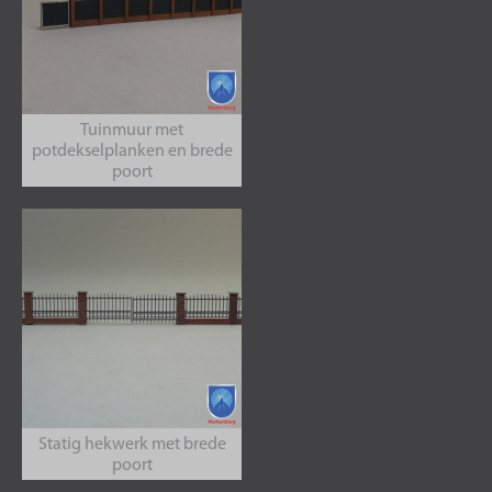
Tuinmuur met
potdekselplanken en brede
poort
Statig hekwerk met brede
poort