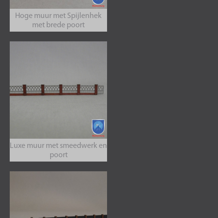
Hoge muur met Spijlenhek
met brede poort
Luxe muur met smeedwerk en
poort