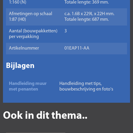
1:160 (N)
Totale lengte: 369 mm.
Afmetingen op schaal
c.a. 1.6B x 229L x 22H mm.
1:87 (H0)
Totale lengte: 687 mm.
Aantal (bouwpakketten)
3
per verpakking
Artikelnummer
01EAP11-AA
Bijlagen
Handleiding muur
Handleiding met tips,
met penanten
bouwbeschrijving en foto's
Ook in dit thema..