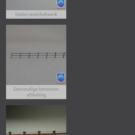
Stalen rasterhekwerk
Eenvoudige betonnen
afsluiting