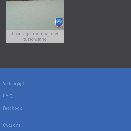
Luxe lage tuinmuur met
tussenstang
Verlanglijst
F.A.Q.
Facebook
Over ons