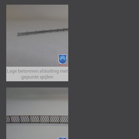
Lage betonnen afsluiting met
gepunte spijlen