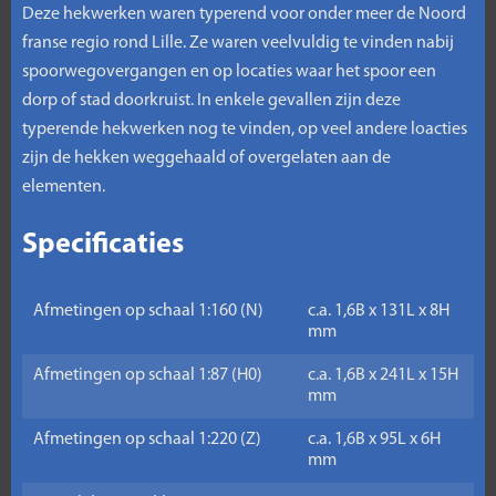
Deze hekwerken waren typerend voor onder meer de Noord
franse regio rond Lille. Ze waren veelvuldig te vinden nabij
spoorwegovergangen en op locaties waar het spoor een
dorp of stad doorkruist. In enkele gevallen zijn deze
typerende hekwerken nog te vinden, op veel andere loacties
zijn de hekken weggehaald of overgelaten aan de
elementen.
Specificaties
Afmetingen op schaal 1:160 (N)
c.a. 1,6B x 131L x 8H
mm
Afmetingen op schaal 1:87 (H0)
c.a. 1,6B x 241L x 15H
mm
Afmetingen op schaal 1:220 (Z)
c.a. 1,6B x 95L x 6H
mm