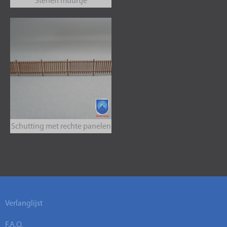
Stenen muurtje
Schutting met rechte panelen
Verlanglijst
F.A.Q.