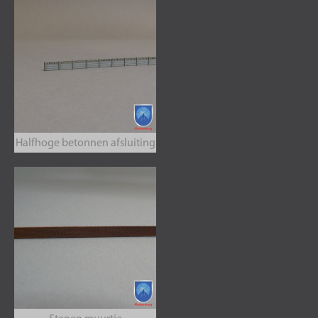
Halfhoge betonnen afsluiting