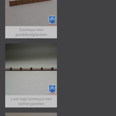
Tuinmuur met
potdekselplanken
Luxe lage tuinmuur met
rechte panelen