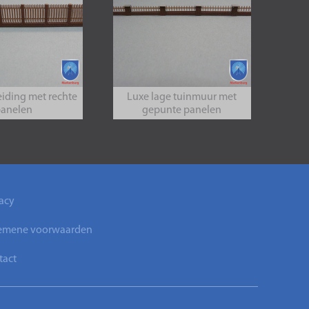
eiding met rechte
Luxe lage tuinmuur met
panelen
gepunte panelen
acy
emene voorwaarden
tact