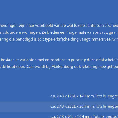
cheidingen, zijn naar voorbeeld van de wat luxere achtertuin afsch
zins duurdere woningen. Ze bieden een hoge mate van privacy, gaa
ng die benodigd is, (dit type erfafscheiding vangt immers veel wi
 bestaan er varianten met en zonder een poort op deze erfafscheidi
et de houtkleur. Daar wordt bij Markenburg ook rekening mee geho
c.a. 2.4B x 126L x 14H mm. Totale lengt
c.a. 2.4B x 232L x 26H mm. Totale lengt
c.a. 2.4B x 94L x 10H mm. Totale lengte