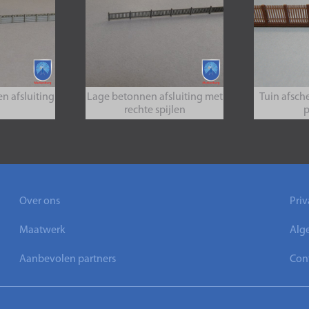
n afsluiting
Lage betonnen afsluiting met
Tuin afsch
rechte spijlen
Over ons
Priv
Maatwerk
Alg
Aanbevolen partners
Con