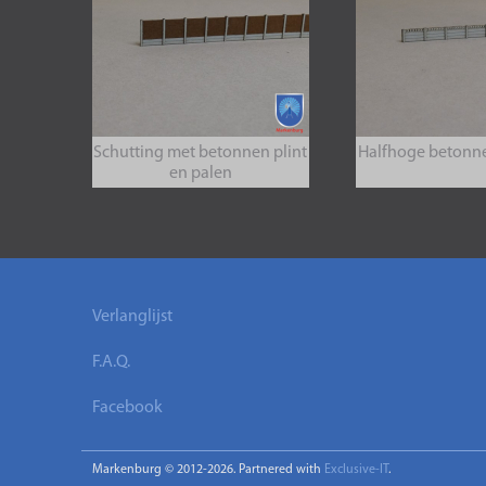
Schutting met betonnen plint
Halfhoge betonne
en palen
Verlanglijst
F.A.Q.
Facebook
Markenburg © 2012-2026. Partnered with
Exclusive-IT
.