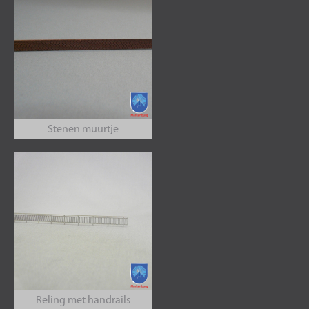
Stenen muurtje
Reling met handrails