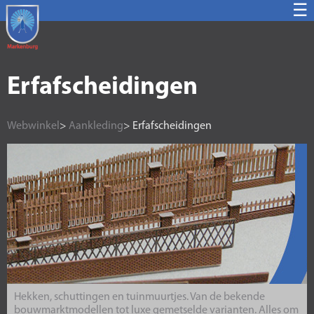
☰
Erfafscheidingen
Webwinkel
>
Aankleding
> Erfafscheidingen
Hekken, schuttingen en tuinmuurtjes. Van de bekende
bouwmarktmodellen tot luxe gemetselde varianten. Alles om