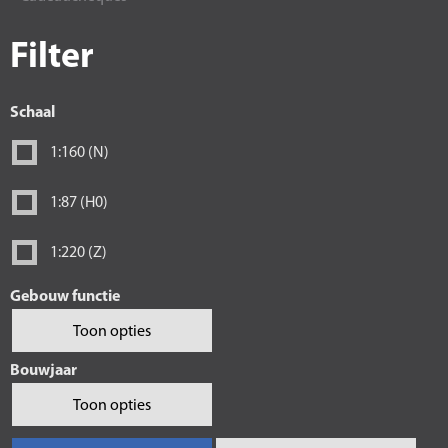
Filter
Schaal
1:160 (N)
1:87 (H0)
1:220 (Z)
Gebouw functie
Toon opties
Bouwjaar
Toon opties