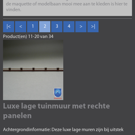
de maquette of modelbaan mooi mee aan te kleden is hier te
vinden.
|<
<
1
2
3
4
>
>|
Product(en) 11-20 van 34
Luxe lage tuinmuur met rechte
panelen
Achtergrondinformatie: Deze luxe lage muren zijn bij uitstek