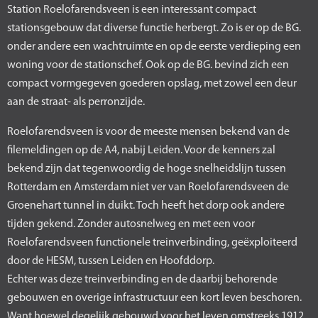
Station Roelofarendsveen is een interessant compact
stationsgebouw dat diverse functie herbergt. Zo is er op de BG.
onder andere een wachtruimte en op de eerste verdieping een
woning voor de stationschef. Ook op de BG. bevind zich een
compact vormgegeven goederen opslag, met zowel een deur
aan de straat- als perronzijde.
Roelofarendsveen is voor de meeste mensen bekend van de
filemeldingen op de A4, nabij Leiden. Voor de kenners zal
bekend zijn dat tegenwoordig de hoge snelheidslijn tussen
Rotterdam en Amsterdam niet ver van Roelofarendsveen de
Groenehart tunnel in duikt. Toch heeft het dorp ook andere
tijden gekend. Zonder autosnelweg en met een voor
Roelofarendsveen functionele treinverbinding, geëxploiteerd
door de HESM, tussen Leiden en Hoofddorp.
Echter was deze treinverbinding en de daarbij behorende
gebouwen en overige infrastructuur een kort leven beschoren.
Want hoewel degelijk gebouwd voor het leven omstreeks 1912,