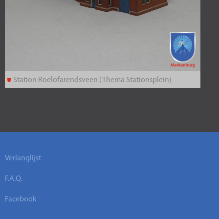
Station Roelofarendsveen (Thema Stationsplein)
Verlanglijst
F.A.Q.
Facebook