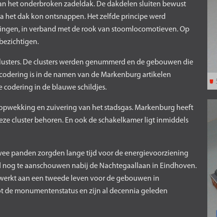
n het onderbroken zadeldak. De dakdelen sluiten bewust
ia het dak kon ontsnappen. Het zelfde principe werd
ingen, in verband met de rook van stoomlocomotieven. Op
bezichtigen.
lusters. De clusters werden genummerd en de gebouwen die
e codering is in de namen van de Markenburg artikelen
codering in de blauwe schildjes.
e opwekking en zuivering van het stadsgas. Markenburg heeft
eze cluster behoren. En ook de schakelkamer ligt inmiddels
twee panden zorgden lange tijd voor de energievoorziening
kheid nog te aanschouwen nabij de Nachtegaallaan in Eindhoven.
erkt aan een tweede leven voor de gebouwen in
ot de monumentenstatus en zijn al decennia geleden