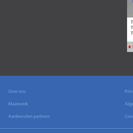
Over ons
Priv
Maatwerk
Alg
Aanbevolen partners
Con