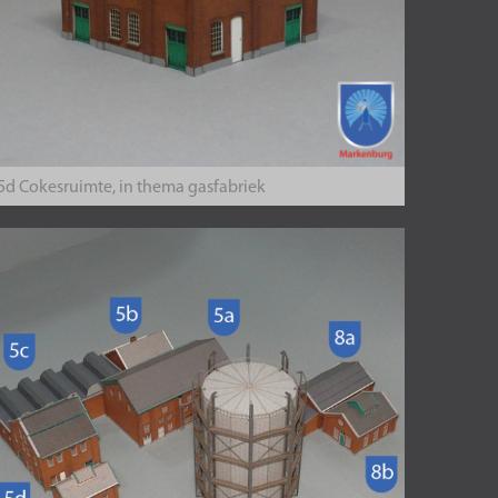
5d Cokesruimte, in thema gasfabriek