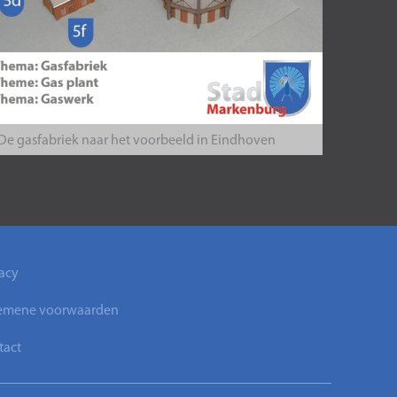
De gasfabriek naar het voorbeeld in Eindhoven
acy
emene voorwaarden
tact