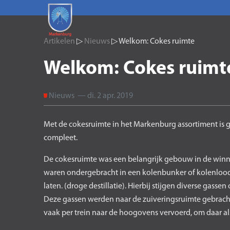
Artikelen
▷
Nieuws
▷ Welkom: Cokes ruimte
Welkom: Cokes ruimt
Nieuws — di. 2 apr. 2019
Met de cokesruimte in het Markenburg assortiment is 
compleet.
De cokesruimte was een belangrijk gebouw in de winni
waren ondergebracht in een kolenbunker of kolenloods 
laten. (droge destillatie). Hierbij stijgen diverse gas
Deze gassen werden naar de zuiveringsruimte gebracht
vaak per trein naar de hoogovens vervoerd, om daar al