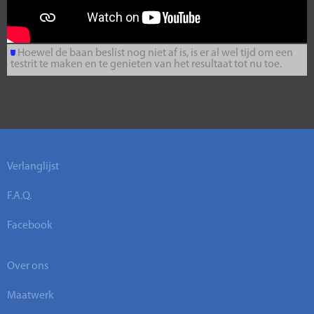
Hoewel de baan beslist nog niet af is, is er al wel tijd om een
testrit te maken en te genieten van het resultaat tot nu toe.
Verlanglijst
F.A.Q.
Facebook
Over ons
Maatwerk