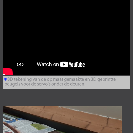
3D tekening van de op maat gemaakte en 3D geprintte
beugels voor de servo's onder de deuren.