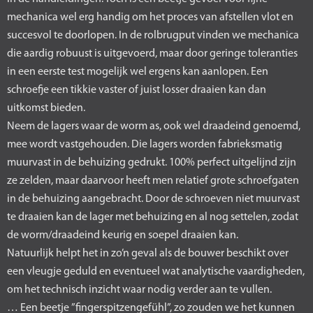
mechanica wel erg handig om het proces van afstellen vlot en
succesvol te doorlopen. In de rolbrugput vinden we mechanica
die aardig robuust is uitgevoerd, maar door geringe toleranties
in een eerste test mogelijk wel ergens kan aanlopen. Een
schroefje een tikkie vaster of juist losser draaien kan dan
uitkomst bieden.
Neem de lagers waar de worm as, ook wel draadeind genoemd,
mee wordt vastgehouden. Die lagers worden fabrieksmatig
muurvast in de behuizing gedrukt. 100% perfect uitgelijnd zijn
ze zelden, maar daarvoor heeft men relatief grote schroefgaten
in de behuizing aangebracht. Door de schroeven niet muurvast
te draaien kan de lager met behuizing en al nog settelen, zodat
de worm/draadeind keurig en soepel draaien kan.
Natuurlijk helpt het in zo’n geval als de bouwer beschikt over
een vleugje geduld en eventueel wat analytische vaardigheden,
om het technisch inzicht waar nodig verder aan te vullen.
… Een beetje ”fingerspitzengefühl”, zo zouden we het kunnen