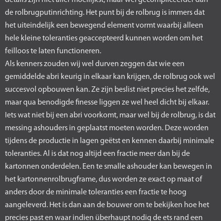
details zijn niet aller moeilijkst, maar wel gecompliceerder dan
de rolbrugputinrichting. Het punt bij de rolbrug is immers dat
het uiteindelijk een bewegend element vormt waarbij alleen
hele kleine toleranties geaccepteerd kunnen worden om het
feilloos te laten functioneren.
Als kenners zouden wij wel durven zeggen dat wie een
gemiddelde abri keurig in elkaar kan krijgen, de rolbrug ook wel
succesvol opbouwen kan. Ze zijn beslist niet precies het zelfde,
maar qua benodigde finesse liggen ze wel heel dicht bij elkaar.
Iets wat niet bij een abri voorkomt, maar wel bij de rolbrug, is dat
messing ashouders in geplaatst moeten worden. Deze worden
tijdens de productie in lagen geëtst en kennen daarbij minimale
toleranties. Al is dat nog altijd een fractie meer dan bij de
kartonnen onderdelen. Een te smalle ashouder kan bewegen in
het kartonnenrolbrugframe, dus worden ze exact op maat of
anders door de minimale toleranties een fractie te hoog
aangeleverd. Het is dan aan de bouwer om te bekijken hoe het
precies past en waar indien überhaupt nodig de ets rand een